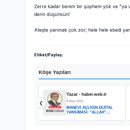
Zerre kadar benim bir şüphem yok ve "ya 
derin düşünsün!
Ateşte yanmak çok zor; hele hele ebedi ya
Etiket/Paylaş:
Köşe Yazıları
Yazar - haber.web.tr
9 Mart 2026
❮
MANEVİ AÇLIĞIN DİJİTAL
YANSIMASI: “ALLAH”
KELAMININ GÜCÜ