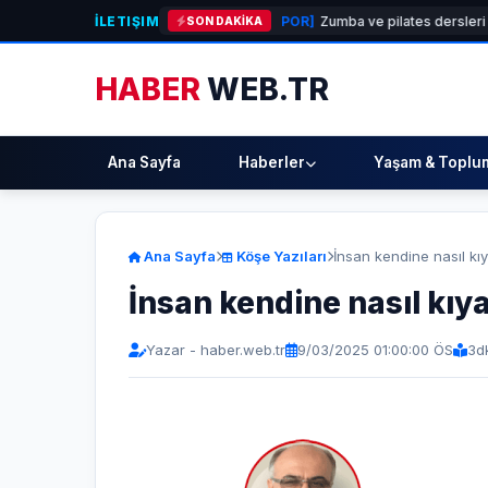
İLETIŞIM
anıklılığı güçlendiriyor
[SPOR]
Zumba ve pilates dersleri şimdi Buca Ar
SON DAKİKA
HABER
WEB.TR
Ana Sayfa
Haberler
Yaşam & Toplu
Ana Sayfa
Köşe Yazıları
İnsan kendine nasıl kı
İnsan kendine nasıl kıy
Yazar - haber.web.tr
9/03/2025 01:00:00 ÖS
3
d