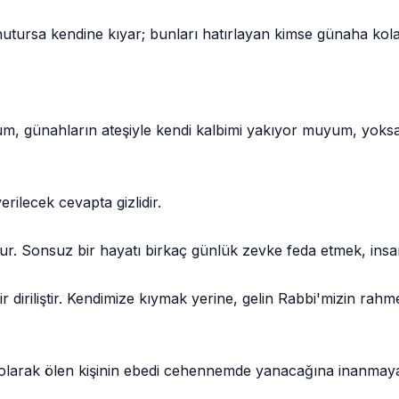
utursa kendine kıyar; bunları hatırlayan kimse günaha kol
um, günahların ateşiyle kendi kalbimi yakıyor muyum, yoks
rilecek cevapta gizlidir.
r. Sonsuz bir hayatı birkaç günlük zevke feda etmek, insa
 diriliştir. Kendimize kıymak yerine, gelin Rabbi'mizin rahm
 olarak ölen kişinin ebedi cehennemde yanacağına inanmaya b