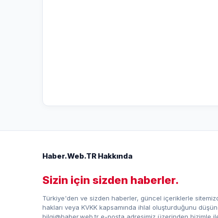
Haber.Web.TR Hakkında
Sizin için sizden haberler.
Türkiye'den ve sizden haberler, güncel içeriklerle sitemizd
hakları veya KVKK kapsamında ihlal oluşturduğunu düşündü
bilgi@haber.web.tr e-posta adresimiz üzerinden bizimle iletiş