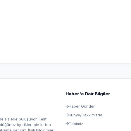
Haber'e Dair Bilgiler
Haber Gönder
Künye/Hakkımızda
e sizlerle buluşuyor. Telif
Ekibimiz
ğünüz içerikler için lütfen
ime geçiniz. İlgili bildirimler