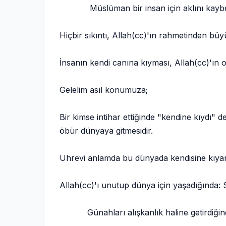
Müslüman bir insan için aklını kaybetmed
Hiçbir sıkıntı, Allah(cc)'ın rahmetinden bü
İnsanın kendi canına kıyması, Allah(cc)'ın o
Gelelim asıl konumuza;
Bir kimse intihar ettiğinde "kendine kıydı" 
öbür dünyaya gitmesidir.
Uhrevi anlamda bu dünyada kendisine kıyan i
Allah(cc)'ı unutup dünya için yaşadığında: 
Günahları alışkanlık haline getirdiğind