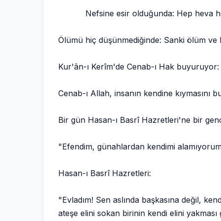
Nefsine esir olduğunda: Hep heva hevesin
Ölümü hiç düşünmediğinde: Sanki ölüm ve 
Kur'ân-ı Kerîm'de Cenab-ı Hak buyuruyor: "K
Cenab-ı Allah, insanın kendine kıymasını bu 
Bir gün Hasan-ı Basrî Hazretleri'ne bir genç
"Efendim, günahlardan kendimi alamıyorum. 
Hasan-ı Basrî Hazretleri:
"Evladım! Sen aslında başkasına değil, kend
ateşe elini sokan birinin kendi elini yakma