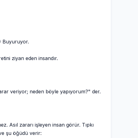
5) Buyuruyor.
etini ziyan eden insandır.
arar veriyor; neden böyle yapıyorum?" der.
z. Asıl zararı işleyen insan görür. Tıpkı
ve şu öğüdü verir: