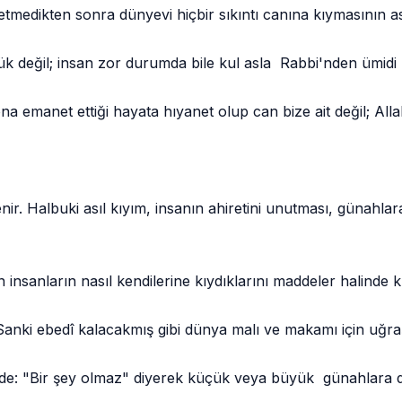
ikten sonra dünyevi hiçbir sıkıntı canına kıymasının as
yük değil; insan zor durumda bile kul asla Rabbi'nden ümidi
na emanet ettiği hayata hıyanet olup can bize ait değil; Alla
denir. Halbuki asıl kıyım, insanın ahiretini unutması, günah
nsanların nasıl kendilerine kıydıklarını maddeler halinde k
Sanki ebedî kalacakmış gibi dünya malı ve makamı için uğraş
e: "Bir şey olmaz" diyerek küçük veya büyük günahlara 