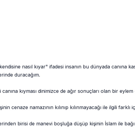
ine nasıl kıyar" ifadesi insanın bu dünyada canına kast 
erinde duracağım.
na kıyması dinimizce de ağır sonuçları olan bir eylem ol
enaze namazının kılınıp kılınmayacağı ile ilgili farklı iç
 birisi de manevi boşluğa düşüp kişinin İslam ile bağını