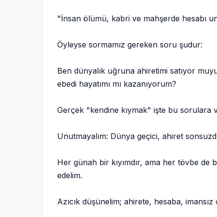
"İnsan ölümü, kabri ve mahşerde hesabı un
Öyleyse sormamız gereken soru şudur:
Ben dünyalık uğruna ahiretimi satıyor muy
ebedi hayatımı mı kazanıyorum?
Gerçek "kendine kıymak" işte bu sorulara ve
Unutmayalım: Dünya geçici, ahiret sonsuzdu
Her günah bir kıyımdır, ama her tövbe de bir
edelim.
Azıcık düşünelim; ahirete, hesaba, imansız