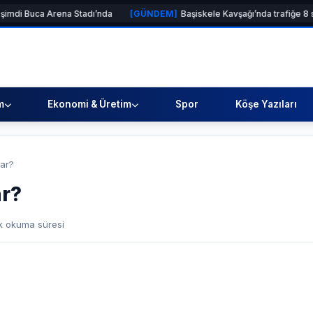
ena Stadı’nda
[GÜNDEM]
Başiskele Kavşağı’nda trafiğe 8 saatlik mola
m
Ekonomi & Üretim
Spor
Köşe Yazıları
yar?
ar?
k okuma süresi