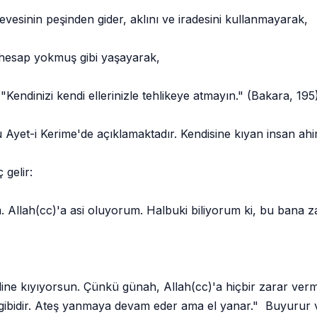
in peşinden gider, aklını ve iradesini kullanmayarak,
hesap yokmuş gibi yaşayarak,
endinizi kendi ellerinizle tehlikeye atmayın." (Bakara, 19
Ayet-i Kerime'de açıklamaktadır. Kendisine kıyan insan ahir
 gelir:
Allah(cc)'a asi oluyorum. Halbuki biliyorum ki, bu bana z
ine kıyıyorsun. Çünkü günah, Allah(cc)'a hiçbir zarar verme
sı gibidir. Ateş yanmaya devam eder ama el yanar." Buyurur 