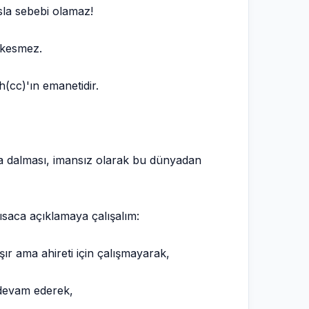
la sebebi olamaz!
 kesmez.
h(cc)'ın emanetidir.
lara dalması, imansız olarak bu dünyadan
ısaca açıklamaya çalışalım:
ır ama ahireti için çalışmayarak,
devam ederek,