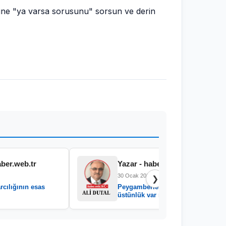
ne "ya varsa sorusunu" sorsun ve derin
aber.web.tr
Yazar - haber.web.tr
30 Ocak 2026
❯
rcılığının esas
Peygamberler arasında
üstünlük var mıdır?