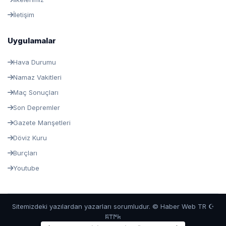
İletişim
Uygulamalar
Hava Durumu
Namaz Vakitleri
Maç Sonuçları
Son Depremler
Gazete Manşetleri
Döviz Kuru
Burçları
Youtube
Sitemizdeki yazılardan yazarları sorumludur. © Haber Web TR ☪
𐱅𐰇𐰼𐰰