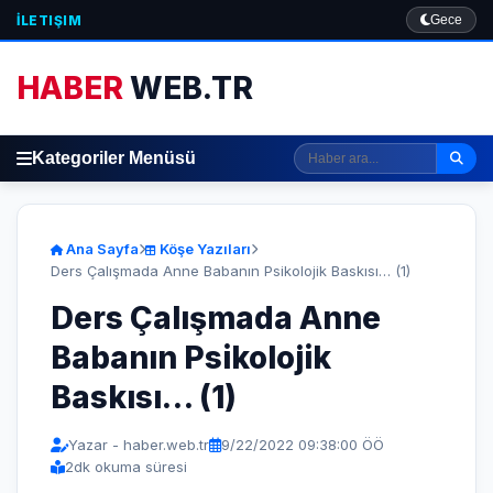
İLETIŞIM
Gece
HABER
WEB.TR
Kategoriler Menüsü
Ana Sayfa
Köşe Yazıları
​Ders Çalışmada Anne Babanın Psikolojik Baskısı… (1)
​Ders Çalışmada Anne
Babanın Psikolojik
Baskısı… (1)
Yazar - haber.web.tr
9/22/2022 09:38:00 ÖÖ
2
dk okuma süresi