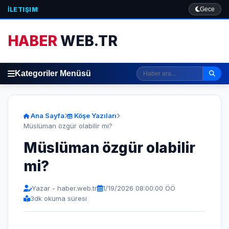
İLETIŞIM
Gece
HABER
WEB.TR
Kategoriler Menüsü
Ana Sayfa
Köşe Yazıları
Müslüman özgür olabilir mi?
Müslüman özgür olabilir
mi?
Yazar - haber.web.tr
1/19/2026 08:00:00 ÖÖ
3
dk okuma süresi