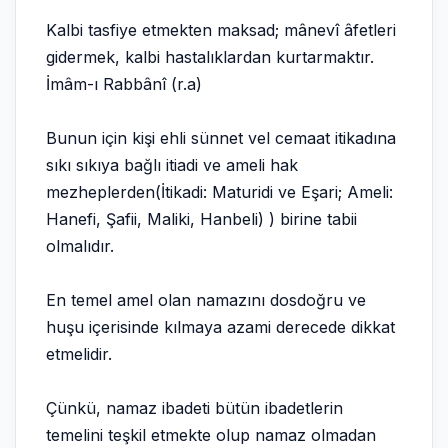
Kalbi tasfiye etmekten maksad; mânevî âfetleri
gidermek, kalbi hastalıklardan kurtarmaktır.
İmâm-ı Rabbânî (r.a)
Bunun için kişi ehli sünnet vel cemaat itikadına
sıkı sıkıya bağlı itiadi ve ameli hak
mezheplerden(İtikadi: Maturidi ve Eşari; Ameli:
Hanefi, Şafii, Maliki, Hanbeli) ) birine tabii
olmalıdır.
En temel amel olan namazını dosdoğru ve
huşu içerisinde kılmaya azami derecede dikkat
etmelidir.
Çünkü, namaz ibadeti bütün ibadetlerin
temelini teşkil etmekte olup namaz olmadan