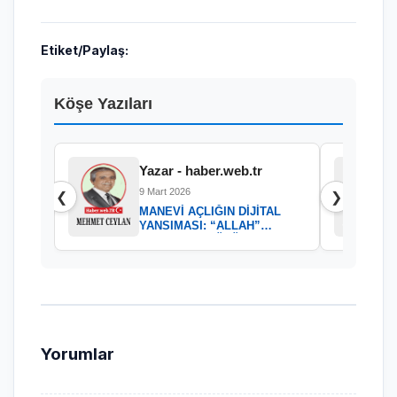
Etiket/Paylaş:
Köşe Yazıları
Yazar - haber.web.tr
9 Mart 2026
❮
❯
MANEVİ AÇLIĞIN DİJİTAL
YANSIMASI: “ALLAH”
KELAMININ GÜCÜ
Yorumlar