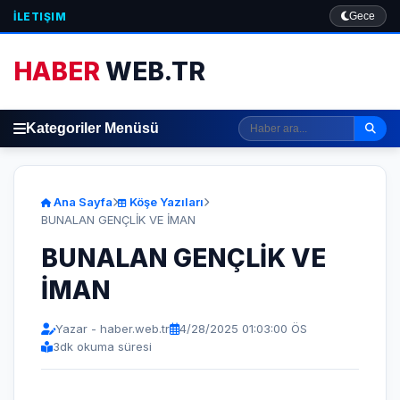
İLETIŞIM
Gece
HABER
WEB.TR
Kategoriler Menüsü
Ana Sayfa
Köşe Yazıları
BUNALAN GENÇLİK VE İMAN
BUNALAN GENÇLİK VE
İMAN
Yazar - haber.web.tr
4/28/2025 01:03:00 ÖS
3
dk okuma süresi